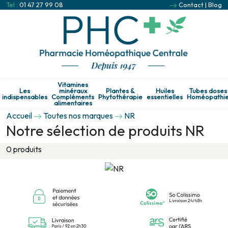
Tel :
01 47 27 99 08
Contact
|
Blog
Vitamines
Les
minéraux
Plantes &
Huiles
Tubes doses
indispensables
Compléments
Phytothérapie
essentielles
Homéopathi
alimentaires
Accueil
Toutes nos marques
NR
Notre sélection de produits NR
0 produits