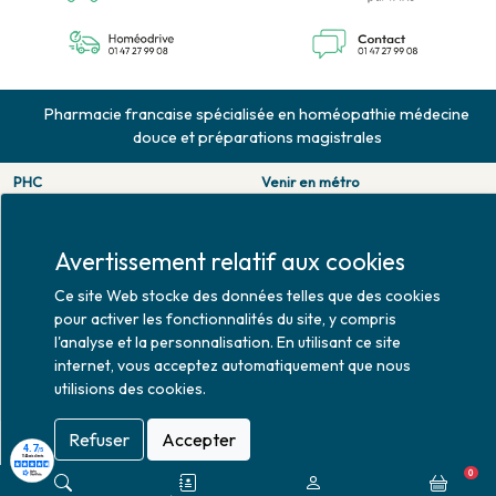
Pharmacie francaise spécialisée en homéopathie médecine
douce et préparations magistrales
PHC
Venir en métro
126 rue de la pompe
Pompe : ligne 9.
75116 PARIS
Trocadero : ligne 6/9.
Tél. 01 47 27 99 08
Victor hugo : ligne 2.
Avertissement relatif aux cookies
Fax. 01 47 55 03 61
Venir en bus
Ce site Web stocke des données telles que des cookies
Horaires d'ouverture
Jean Monet : ligne 52.
pour activer les fonctionnalités du site, y compris
Lundi : 10h30 - 20h00
l'analyse et la personnalisation. En utilisant ce site
Mardi au vendredi : 9h00 -
internet, vous acceptez automatiquement que nous
20h00
utilisions des cookies.
Samedi : 9h30 - 20h00
Refuser
Accepter
0
Mise à jour le 07/08/2026 © 2026