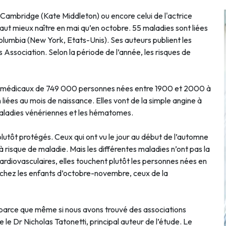
 Cambridge (Kate Middleton) ou encore celui de l'actrice
vaut mieux naître en mai qu’en octobre. 55 maladies sont liées
olumbia (New York, Etats-Unis). Ses auteurs publient les
 Association. Selon la période de l’année, les risques de
rs médicaux de 749 000 personnes nées entre 1900 et 2000 à
liées au mois de naissance. Elles vont de la simple angine à
 maladies vénériennes et les hématomes.
 plutôt protégés. Ceux qui ont vu le jour au début de l’automne
 risque de maladie. Mais les différentes maladies n’ont pas la
cardiovasculaires, elles touchent plutôt les personnes nées en
s chez les enfants d’octobre-novembre, ceux de la
ts, parce que même si nous avons trouvé des associations
ne le Dr Nicholas Tatonetti, principal auteur de l’étude. Le