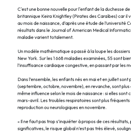
C'est une bonne nouvelle pour l'enfant de la duchesse de
britannique Keira Knightley (Pirates des Caraïbes) car il 
au mois de naissance, d’après une étude de l’université C
résultats dans le Journal of American Medical Informatics
maladie varient totalement.
Un modèle mathématique a passé à la loupe les dossie
New York. Sur les 1 668 maladies examinées, 55 sont bien 
l’insuffisance cardiaque congestive, en passant par les
Dans l’ensemble, les enfants nés en mai et en juillet sont
(septembre, octobre, novembre), en revanche, sont plus à
même influence selon le mois de naissance : si elles sont 
mars-avril. Les troubles respiratoires sont plus fréquent
reproduction ou neurologiques en novembre.
« Il ne faut pas trop s’inquiéter à propos de ces résulta
significatives, le risque global n’est pas très élevé, soulig