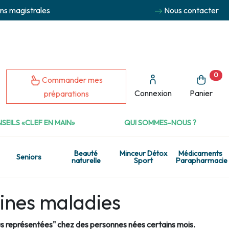
ns magistrales
Nous contacter
0
Commander mes
Connexion
Panier
préparations
SEILS «CLEF EN MAIN»
QUI SOMMES-NOUS ?
Beauté
Minceur Détox
Médicaments
Seniors
naturelle
Sport
Parapharmacie
aines maladies
plus représentées" chez des personnes nées certains mois.