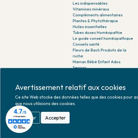
Les indispensables
Vitamines minéraux
Compléments alimentaires
Plantes & Phytothérapie
Huiles essentielles
Tubes doses Homéopathie
Le guide conseil homéopathique
Conseils santé
Fleurs de Bach Produits de la
ruche
Maman Bébé Enfant Ados
Seniors
Beauté naturelle
Minceur Détox Sport
Avertissement relatif aux cookies
Médicaments Parapharmacie
Ce site Web stocke des données telles que des cookies pour activ
que nous utilisions des cookies.
Refuser
Accepter