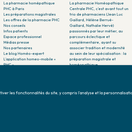
La pharmacie homépathique
La pharmacie Homéopathique
PHC à Paris
Centrale PHC, c’est avant tout un
Les préparations magistrales
trio de pharmaciens (Jean Luc
Les offres de la pharmacie PHC
Gaillard, Hélène Berrué-
Nos conseils
Gaillard, Nathalie Hervé)
Infos patients
passionnés par leur métier, au
Espace professionnel
parcours éclectique et
Médias presse
complémentaire, ayant su
Nos partenaires
associer tradition et modernité
Le blog Homéo-expert
au sein de leur spécialisation : la
L’application homeo-mobile «
préparation magistrale et
PHC »
homéopathique.
La pharmacie PHC dans la
presse
Pharmacie citoyenne :
Association Maladies Foie
er les fonctionnalités du site, y compris l'analyse et la personnalisati
Enfants - AMFE
Conditions générales de ventes
Sitemap