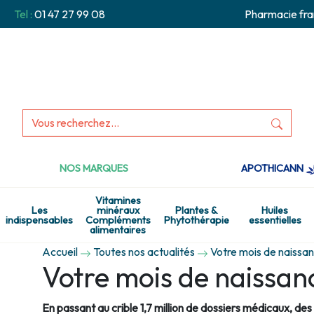
Tel :
01 47 27 99 08
Pharmacie fra
NOS MARQUES
APOTHICANN
Vitamines
Les
minéraux
Plantes &
Huiles
indispensables
Compléments
Phytothérapie
essentielles
alimentaires
Accueil
Toutes nos actualités
Votre mois de naissa
Votre mois de naissan
En passant au crible 1,7 million de dossiers médicaux, de