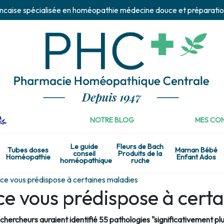
ncaise spécialisée en homéopathie médecine douce et préparatio
NOTRE BLOG
MES CON
Le guide
Fleurs de Bach
Tubes doses
Maman Bébé
conseil
Produits de la
Homéopathie
Enfant Ados
homéopathique
ruche
nce vous prédispose à certaines maladies
ce vous prédispose à cert
s chercheurs auraient identifié 55 pathologies "significativement 