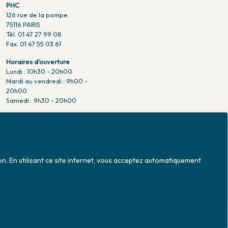
PHC
126 rue de la pompe
75116 PARIS
Tél. 01 47 27 99 08
Fax. 01 47 55 03 61
Horaires d'ouverture
Lundi : 10h30 - 20h00
Mardi au vendredi : 9h00 -
20h00
Samedi : 9h30 - 20h00
Venir en métro
Pompe : ligne 9.
Trocadero : ligne 6/9.
Victor hugo : ligne 2.
on. En utilisant ce site internet, vous acceptez automatiquement
Venir en bus
Jean Monet : ligne 52.
Mise à jour le 07/08/2026 © 2026