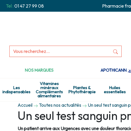
Tel :
01 47 27 99 08
Pharmacie fra
NOS MARQUES
APOTHICANN
Vitamines
Les
minéraux
Plantes &
Huiles
indispensables
Compléments
Phytothérapie
essentielles
alimentaires
Accueil
Toutes nos actualités
Un seul test sanguin p
Un seul test sanguin pr
Un patient arrive aux Urgences avec une douleur thoracique