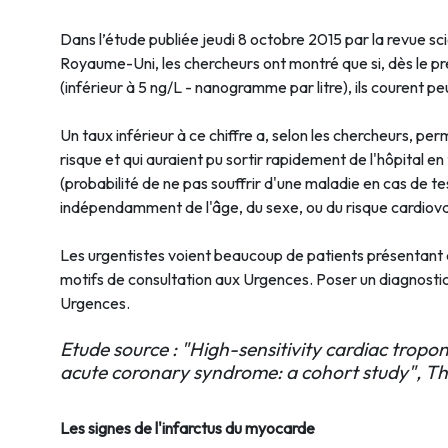
Dans l’étude publiée jeudi 8 octobre 2015 par la revue s
Royaume-Uni, les chercheurs ont montré que si, dès le pre
(inférieur à 5 ng/L - nanogramme par litre), ils courent pe
Un taux inférieur à ce chiffre a, selon les chercheurs, perm
risque et qui auraient pu sortir rapidement de l'hôpital e
(probabilité de ne pas souffrir d'une maladie en cas de te
indépendamment de l'âge, du sexe, ou du risque cardiova
Les urgentistes voient beaucoup de patients présentant 
motifs de consultation aux Urgences. Poser un diagnosti
Urgences.
Etude source : "High-sensitivity cardiac tropon
acute coronary syndrome: a cohort study", Th
Les signes de l'infarctus du myocarde