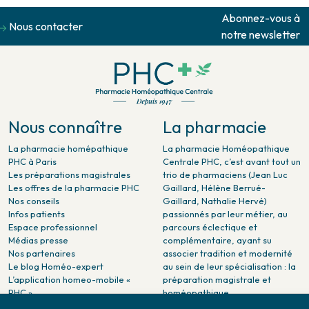
Abonnez-vous à
Nous contacter
notre newsletter
Nous connaître
La pharmacie
La pharmacie homépathique
La pharmacie Homéopathique
PHC à Paris
Centrale PHC, c’est avant tout un
Les préparations magistrales
trio de pharmaciens (Jean Luc
Les offres de la pharmacie PHC
Gaillard, Hélène Berrué-
Nos conseils
Gaillard, Nathalie Hervé)
Infos patients
passionnés par leur métier, au
Espace professionnel
parcours éclectique et
Médias presse
complémentaire, ayant su
Nos partenaires
associer tradition et modernité
Le blog Homéo-expert
au sein de leur spécialisation : la
L’application homeo-mobile «
préparation magistrale et
PHC »
homéopathique.
La pharmacie PHC dans la