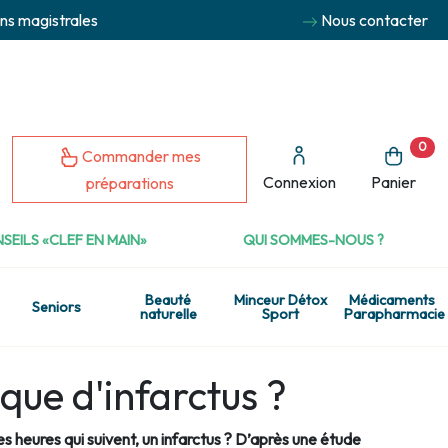
ns magistrales
Nous contacter
0
Commander mes
Connexion
Panier
préparations
SEILS «CLEF EN MAIN»
QUI SOMMES-NOUS ?
Beauté
Minceur Détox
Médicaments
Seniors
naturelle
Sport
Parapharmacie
sque d'infarctus ?
s heures qui suivent, un infarctus ? D’après une étude