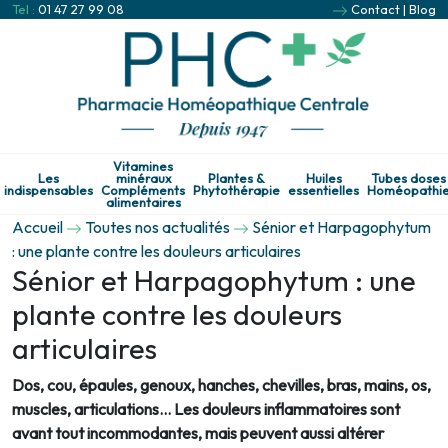
Tel :
01 47 27 99 08
Contact
|
Blog
Vitamines
Les
minéraux
Plantes &
Huiles
Tubes doses
indispensables
Compléments
Phytothérapie
essentielles
Homéopathi
alimentaires
Accueil
Toutes nos actualités
Sénior et Harpagophytum
: une plante contre les douleurs articulaires
Sénior et Harpagophytum : une
plante contre les douleurs
articulaires
Dos, cou, épaules, genoux, hanches, chevilles, bras, mains, os,
muscles, articulations… Les douleurs inflammatoires sont
avant tout incommodantes, mais peuvent aussi altérer