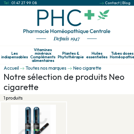
Tel :
01 47 27 99 08
Contact
|
Blog
Vitamines
Les
minéraux
Plantes &
Huiles
Tubes doses
indispensables
Compléments
Phytothérapie
essentielles
Homéopathi
alimentaires
Accueil
Toutes nos marques
Neo cigarette
Notre sélection de produits Neo
cigarette
1 produits