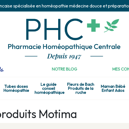
ncaise spécialisée en homéopathie médecine douce et préparatio
NOTRE BLOG
MES CON
Le guide
Fleurs de Bach
Tubes doses
Maman Bébé
conseil
Produits de la
Homéopathie
Enfant Ados
homéopathique
ruche
produits Motima