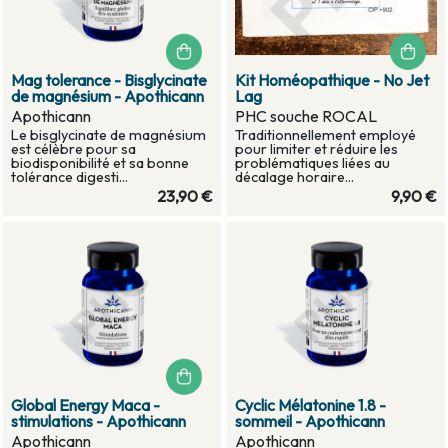
Mag tolerance - Bisglycinate
Kit Homéopathique - No Jet
de magnésium - Apothicann
Lag
Apothicann
PHC souche ROCAL
Le bisglycinate de magnésium
Traditionnellement employé
est célèbre pour sa
pour limiter et réduire les
biodisponibilité et sa bonne
problématiques liées au
tolérance digesti...
décalage horaire...
23,90 €
9,90 €
Global Energy Maca -
Cyclic Mélatonine 1.8 -
stimulations - Apothicann
sommeil - Apothicann
Apothicann
Apothicann