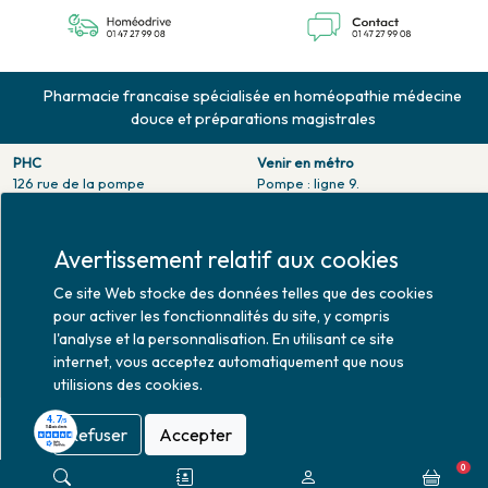
Pharmacie francaise spécialisée en homéopathie médecine
douce et préparations magistrales
PHC
Venir en métro
126 rue de la pompe
Pompe : ligne 9.
75116 PARIS
Trocadero : ligne 6/9.
Tél. 01 47 27 99 08
Victor hugo : ligne 2.
Fax. 01 47 55 03 61
Avertissement relatif aux cookies
Venir en bus
Horaires d'ouverture
Jean Monet : ligne 52.
Ce site Web stocke des données telles que des cookies
Lundi : 10h30 - 20h00
pour activer les fonctionnalités du site, y compris
Mardi au vendredi : 9h00 -
l'analyse et la personnalisation. En utilisant ce site
20h00
internet, vous acceptez automatiquement que nous
Samedi : 9h30 - 20h00
utilisions des cookies.
Refuser
Accepter
Mise à jour le 10/08/2026 © 2026
0