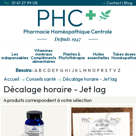
Tel :
01 47 27 99 08
Contact
|
Blog
Vitamines
Les
minéraux
Plantes &
Huiles
Tubes doses
indispensables
Compléments
Phytothérapie
essentielles
Homéopathi
alimentaires
Besoins :
A
B
C
D
E
F
G
H
I
J
K
L
M
N
O
P
R
S
T
V
Z
Accueil
Conseils santé
Décalage horaire - Jet lag
Décalage horaire - Jet lag
4 produits correspondent à votre sélection