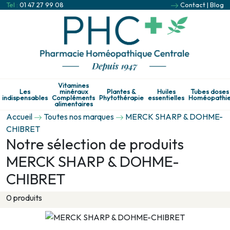
Tel :
01 47 27 99 08
Contact
|
Blog
Vitamines
Les
minéraux
Plantes &
Huiles
Tubes doses
indispensables
Compléments
Phytothérapie
essentielles
Homéopathi
alimentaires
Accueil
Toutes nos marques
MERCK SHARP & DOHME-
CHIBRET
Notre sélection de produits
MERCK SHARP & DOHME-
CHIBRET
0 produits