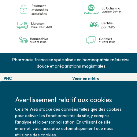
Pharmacie francaise spécialisée en homéopathie médecine
douce et préparations magistrales
PHC
Venir en métro
126 rue de la pompe
Pompe : ligne 9.
75116 PARIS
Trocadero : ligne 6/9.
Tél. 01 47 27 99 08
Victor hugo : ligne 2.
Avertissement relatif aux cookies
Fax. 01 47 55 03 61
Venir en bus
Ce site Web stocke des données telles que des cookies
Horaires d'ouverture
Jean Monet : ligne 52.
pour activer les fonctionnalités du site, y compris
Lundi : 10h30 - 20h00
l'analyse et la personnalisation. En utilisant ce site
Mardi au vendredi : 9h00 -
internet, vous acceptez automatiquement que nous
20h00
utilisions des cookies.
Samedi : 9h30 - 20h00