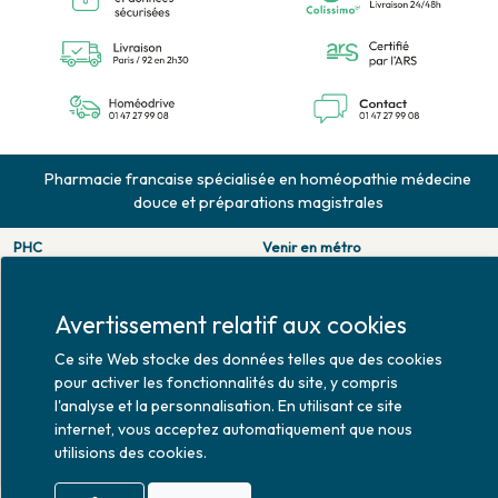
Pharmacie francaise spécialisée en homéopathie médecine
douce et préparations magistrales
PHC
Venir en métro
126 rue de la pompe
Pompe : ligne 9.
75116 PARIS
Trocadero : ligne 6/9.
Tél. 01 47 27 99 08
Victor hugo : ligne 2.
Avertissement relatif aux cookies
Fax. 01 47 55 03 61
Venir en bus
Ce site Web stocke des données telles que des cookies
Horaires d'ouverture
Jean Monet : ligne 52.
pour activer les fonctionnalités du site, y compris
Lundi : 10h30 - 20h00
l'analyse et la personnalisation. En utilisant ce site
Mardi au vendredi : 9h00 -
internet, vous acceptez automatiquement que nous
20h00
utilisions des cookies.
Samedi : 9h30 - 20h00