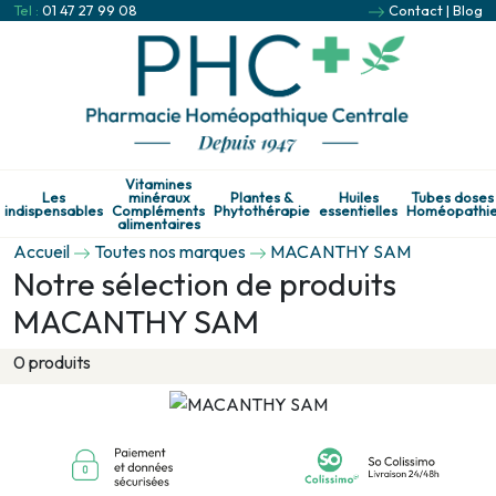
Tel :
01 47 27 99 08
Contact
|
Blog
Vitamines
Les
minéraux
Plantes &
Huiles
Tubes doses
indispensables
Compléments
Phytothérapie
essentielles
Homéopathi
alimentaires
Accueil
Toutes nos marques
MACANTHY SAM
Notre sélection de produits
MACANTHY SAM
0 produits