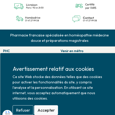
Pharmacie francaise spécialisée en homéopathie médecine
douce et préparations magistrales
PHC
Venir en métro
126 rue de la pompe
Pompe : ligne 9.
75116 PARIS
Trocadero : ligne 6/9.
Tél. 01 47 27 99 08
Victor hugo : ligne 2.
Avertissement relatif aux cookies
Fax. 01 47 55 03 61
Venir en bus
Ce site Web stocke des données telles que des cookies
Horaires d'ouverture
Jean Monet : ligne 52.
pour activer les fonctionnalités du site, y compris
Lundi : 10h30 - 20h00
l'analyse et la personnalisation. En utilisant ce site
Mardi au vendredi : 9h00 -
internet, vous acceptez automatiquement que nous
20h00
utilisions des cookies.
Samedi : 9h30 - 20h00
Refuser
Accepter