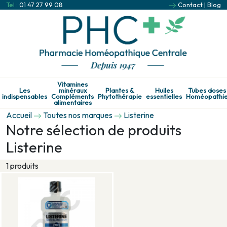
Tel :
01 47 27 99 08
Contact
|
Blog
Vitamines
Les
minéraux
Plantes &
Huiles
Tubes doses
indispensables
Compléments
Phytothérapie
essentielles
Homéopathi
alimentaires
Accueil
Toutes nos marques
Listerine
Notre sélection de produits
Listerine
1 produits