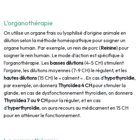
L’organothérapie
On utilise un organe frais ou lyophilisé d’origine animale en
dilution selon la méthode homéopathique pour soigner un
organe humain. Par exemple, un rein de porc (
Reinine
) pour
soigner le rein humain. Le mode d’action est spécifique à
l’organothérapie. Les
basses dilutions
(4-5 CH) stimulent
l’organe, les dilutions moyennes (7-9 CH) le régulent, et les
hautes
dilutions
(15 CH) le « calment « . En cas d’
hypothyroïdie
,
par exemple, on donnera
Thyroïdea 4 CH
pour stimuler la
glande, en cas de dysfonctionnement thyroïdien, on donnera
Thyroïdea 7 ou 9 CH
pour la réguler, et en cas
d’
hyperthyroïdie
, on aura recours au médicament en 15 CH
pour en atténuer le fonctionnement.