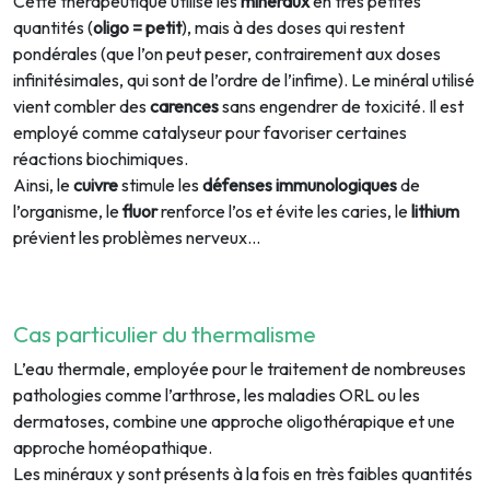
Cette thérapeutique utilise les
minéraux
en très petites
quantités (
oligo = petit
), mais à des doses qui restent
pondérales (que l’on peut peser, contrairement aux doses
infinitésimales, qui sont de l’ordre de l’infime). Le minéral utilisé
vient combler des
carences
sans engendrer de toxicité. Il est
employé comme catalyseur pour favoriser certaines
réactions biochimiques.
Ainsi, le
cuivre
stimule les
défenses immunologiques
de
l’organisme, le
fluor
renforce l’os et évite les caries, le
lithium
prévient les problèmes nerveux...
Cas particulier du thermalisme
L’eau thermale, employée pour le traitement de nombreuses
pathologies comme l’arthrose, les maladies ORL ou les
dermatoses, combine une approche oligothérapique et une
approche homéopathique.
Les minéraux y sont présents à la fois en très faibles quantités