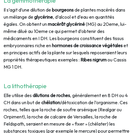
La gemmothérapie
Il s’agit d’une dilution de
bourgeons
de plantes macérés dans
un mélange de
glycérine
, d’alcool et d’eau en quantités
égales. On obtient un
macérât glycériné
(MG) au 20eme, lui-
même dilué au 10eme ce qui permet d’obtenir des
médicaments en I DH. Les bourgeons constituent des tissus
embryonnaires riche en
hormones de croissance
végétales
et
en principes actifs de la plante sur lesquels reposeraient leurs
propriétés thérapeutiques exemples :
Ribes nigrum
ou Cassis
MG 1 DH.
La lithothérapie
Elle utilise des
dilutions de roches
, généralement en 8 DH ou 4
CH dans un but de
chélation
/détoxication de l’organisme. Ces
roches, telles que la roche de soufre arsénique (Realgar ou
Orpiment), la roche de calcaire de Versailles, la roche de
Feldspath, seraient en mesure de « fixer » (chélater) les
substances toxiques (par exemple le mercure) pour permettre