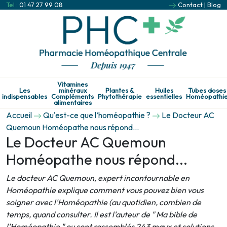
Tel :
01 47 27 99 08
Contact
|
Blog
Vitamines
Les
minéraux
Plantes &
Huiles
Tubes doses
indispensables
Compléments
Phytothérapie
essentielles
Homéopathi
alimentaires
Accueil
Qu'est-ce que l’homéopathie ?
Le Docteur AC
Quemoun Homéopathe nous répond...
Le Docteur AC Quemoun
Homéopathe nous répond...
Le docteur AC Quemoun, expert incontournable en
Homéopathie explique comment vous pouvez bien vous
soigner avec l'Homéopathie (au quotidien, combien de
temps, quand consulter. Il est l'auteur de " Ma bible de
l'Homéopathie " ou sont rassemblés 243 maux et solutions