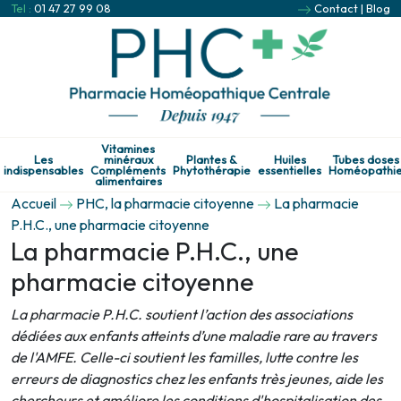
Tel :
01 47 27 99 08
Contact
|
Blog
Vitamines
Les
minéraux
Plantes &
Huiles
Tubes doses
indispensables
Compléments
Phytothérapie
essentielles
Homéopathi
alimentaires
Accueil
PHC, la pharmacie citoyenne
La pharmacie
P.H.C., une pharmacie citoyenne
La pharmacie P.H.C., une
pharmacie citoyenne
La pharmacie P.H.C. soutient l’action des associations
dédiées aux enfants atteints d’une maladie rare au travers
de l'AMFE. Celle-ci soutient les familles, lutte contre les
erreurs de diagnostics chez les enfants très jeunes, aide les
chercheurs et améliore les conditions d'hospitalisation des