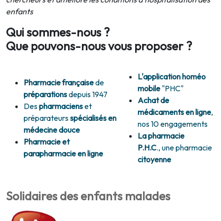
enfants
Qui sommes-nous ?
Que pouvons-nous vous proposer ?
L'application homéo
Pharmacie française
de
mobile
"PHC"
préparations
depuis 1947
Achat de
Des
pharmaciens
et
médicaments en ligne
,
préparateurs
spécialisés en
nos 10 engagements
médecine douce
La pharmacie
Pharmacie et
P.H.C
., une pharmacie
parapharmacie en ligne
citoyenne
Solidaires des enfants malades