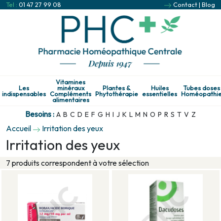
Tel :
01 47 27 99 08
Contact
|
Blog
Vitamines
Les
minéraux
Plantes &
Huiles
Tubes doses
indispensables
Compléments
Phytothérapie
essentielles
Homéopathi
alimentaires
Besoins :
A
B
C
D
E
F
G
H
I
J
K
L
M
N
O
P
R
S
T
V
Z
Accueil
Irritation des yeux
Irritation des yeux
7 produits correspondent à votre sélection