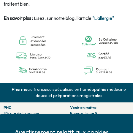
traitent bien.
En savoir plus :
Lisez, sur notre blog, l'article
"L'allergie"
Pharmacie francaise spécialisée en homéopathie médecine
douce et préparations magistrales
PHC
Venir en métro
126 rue de la pompe
Pompe : ligne 9.
75116 PARIS
Trocadero : ligne 6/9.
Tél. 01 47 27 99 08
Victor hugo : ligne 2.
Fax. 01 47 55 03 61
Avertissement relatif aux cookies