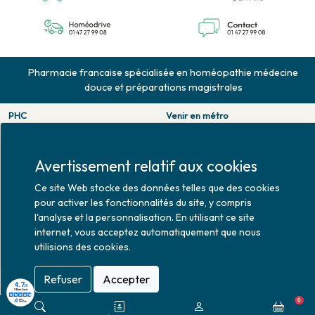
Pharmacie francaise spécialisée en homéopathie médecine
douce et préparations magistrales
PHC
Venir en métro
126 rue de la pompe
Pompe : ligne 9.
75116 PARIS
Trocadero : ligne 6/9.
Tél. 01 47 27 99 08
Victor hugo : ligne 2.
Avertissement relatif aux cookies
Fax. 01 47 55 03 61
Venir en bus
Ce site Web stocke des données telles que des cookies
Horaires d'ouverture
Jean Monet : ligne 52.
pour activer les fonctionnalités du site, y compris
Lundi : 10h30 - 20h00
l'analyse et la personnalisation. En utilisant ce site
Mardi au vendredi : 9h00 -
internet, vous acceptez automatiquement que nous
20h00
utilisions des cookies.
Samedi : 9h30 - 20h00
Refuser
Accepter
0
Mise à jour le 07/08/2026 © 2026