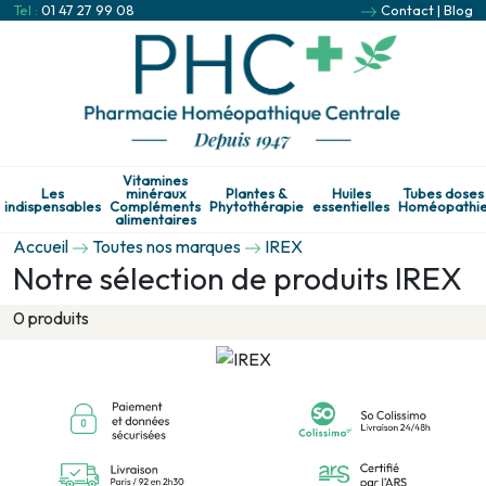
Tel :
01 47 27 99 08
Contact
|
Blog
Vitamines
Les
minéraux
Plantes &
Huiles
Tubes doses
indispensables
Compléments
Phytothérapie
essentielles
Homéopathi
alimentaires
Accueil
Toutes nos marques
IREX
Notre sélection de produits IREX
0 produits