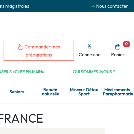
ns magistrales
Nous contacter
0
Commander mes
Connexion
Panier
préparations
SEILS «CLEF EN MAIN»
QUI SOMMES-NOUS ?
Beauté
Minceur Détox
Médicaments
Seniors
naturelle
Sport
Parapharmacie
I FRANCE