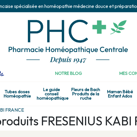
ncaise spécialisée en homéopathie médecine douce et préparatio
NOTRE BLOG
MES CON
Le guide
Fleurs de Bach
Tubes doses
Maman Bébé
conseil
Produits de la
Homéopathie
Enfant Ados
homéopathique
ruche
BI FRANCE
e produits FRESENIUS KAB