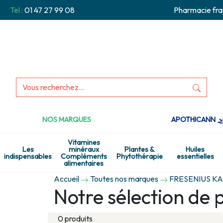
Tel :
01 47 27 99 08
Pharmacie fra
NOS MARQUES
APOTHICANN
Vitamines
Les
minéraux
Plantes &
Huiles
indispensables
Compléments
Phytothérapie
essentielles
alimentaires
Accueil
Toutes nos marques
FRESENIUS KA
Notre sélection d
0 produits