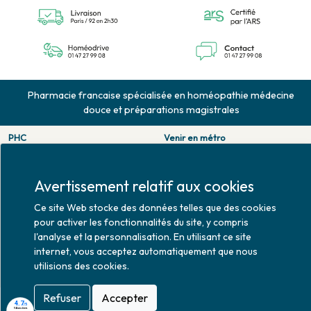
Pharmacie francaise spécialisée en homéopathie médecine
douce et préparations magistrales
PHC
Venir en métro
126 rue de la pompe
Pompe : ligne 9.
75116 PARIS
Trocadero : ligne 6/9.
Tél. 01 47 27 99 08
Victor hugo : ligne 2.
Avertissement relatif aux cookies
Fax. 01 47 55 03 61
Venir en bus
Ce site Web stocke des données telles que des cookies
Horaires d'ouverture
Jean Monet : ligne 52.
pour activer les fonctionnalités du site, y compris
Lundi : 10h30 - 20h00
l'analyse et la personnalisation. En utilisant ce site
Mardi au vendredi : 9h00 -
internet, vous acceptez automatiquement que nous
20h00
utilisions des cookies.
Samedi : 9h30 - 20h00
Refuser
Accepter