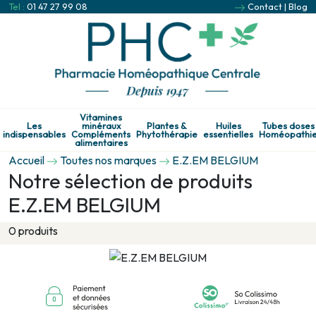
Tel :
01 47 27 99 08
Contact
|
Blog
Vitamines
Les
minéraux
Plantes &
Huiles
Tubes doses
indispensables
Compléments
Phytothérapie
essentielles
Homéopathi
alimentaires
Accueil
Toutes nos marques
E.Z.EM BELGIUM
Notre sélection de produits
E.Z.EM BELGIUM
0 produits