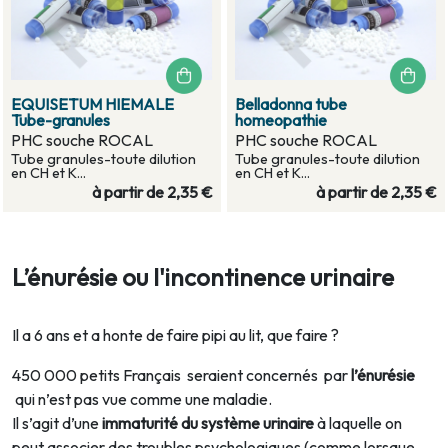
EQUISETUM HIEMALE
Belladonna tube
Tube-granules
homeopathie
PHC souche ROCAL
PHC souche ROCAL
Tube granules-toute dilution
Tube granules-toute dilution
en CH et K...
en CH et K...
à partir de
2,35 €
à partir de
2,35 €
L’énurésie ou l'incontinence urinaire
Il a 6 ans et a honte de faire pipi au lit, que faire ?
450 000 petits Français seraient concernés par
l’énurésie
qui n’est pas vue comme une maladie.
Il s’agit d’une
immaturité du système urinaire
à laquelle on
peut associer des troubles psychologiques (comme lorsque