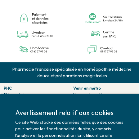
Pharmacie francaise spécialisée en homéopathie médecine
douce et préparations magistrales
PHC
Venir en métro
126 rue de la pompe
Pompe : ligne 9.
75116 PARIS
Trocadero : ligne 6/9.
Tél. 01 47 27 99 08
Victor hugo : ligne 2.
Avertissement relatif aux cookies
Fax. 01 47 55 03 61
Venir en bus
Ce site Web stocke des données telles que des cookies
Horaires d'ouverture
Jean Monet : ligne 52.
pour activer les fonctionnalités du site, y compris
Lundi : 10h30 - 20h00
Mardi au vendredi : 9h00 -
l'analyse et la personnalisation. En utilisant ce site