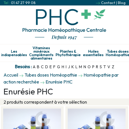
Tel :
01 47 27 99 08
Contact
|
Blog
Vitamines
Les
minéraux
Plantes &
Huiles
Tubes doses
indispensables
Compléments
Phytothérapie
essentielles
Homéopathi
alimentaires
Besoins :
A
B
C
D
E
F
G
H
I
J
K
L
M
N
O
P
R
S
T
V
Z
Accueil
Tubes doses Homéopathie
Homéopathie par
action recherchée
Enurésie PHC
Enurésie PHC
2 produits correspondent à votre sélection