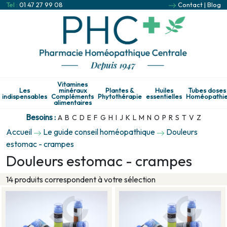
Tel :
01 47 27 99 08
Contact
|
Blog
Vitamines
Les
minéraux
Plantes &
Huiles
Tubes doses
indispensables
Compléments
Phytothérapie
essentielles
Homéopathi
alimentaires
Besoins :
A
B
C
D
E
F
G
H
I
J
K
L
M
N
O
P
R
S
T
V
Z
Accueil
Le guide conseil homéopathique
Douleurs
estomac - crampes
Douleurs estomac - crampes
14 produits correspondent à votre sélection