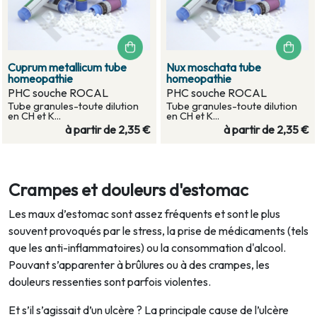
Cuprum metallicum tube
Nux moschata tube
homeopathie
homeopathie
PHC souche ROCAL
PHC souche ROCAL
Tube granules-toute dilution
Tube granules-toute dilution
en CH et K...
en CH et K...
à partir de
2,35 €
à partir de
2,35 €
Crampes et douleurs d'estomac
Les maux d’estomac sont assez fréquents et sont le plus
souvent provoqués par le stress, la prise de médicaments (tels
que les anti-inflammatoires) ou la consommation d'alcool.
Pouvant s’apparenter à brûlures ou à des crampes, les
douleurs ressenties sont parfois violentes.
Et s’il s’agissait d’un ulcère ? La principale cause de l’ulcère