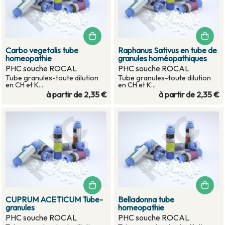
Carbo vegetalis tube
Raphanus Sativus en tube de
homeopathie
granules homéopathiques
PHC souche ROCAL
PHC souche ROCAL
Tube granules-toute dilution
Tube granules-toute dilution
en CH et K...
en CH et K...
à partir de
2,35 €
à partir de
2,35 €
CUPRUM ACETICUM Tube-
Belladonna tube
granules
homeopathie
PHC souche ROCAL
PHC souche ROCAL