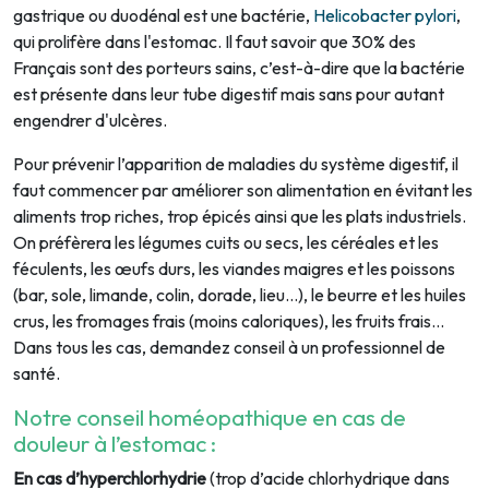
gastrique ou duodénal est une bactérie,
Helicobacter pylori
,
qui prolifère dans l'estomac. Il faut savoir que 30% des
Français sont des porteurs sains, c’est-à-dire que la bactérie
est présente dans leur tube digestif mais sans pour autant
engendrer d'ulcères.
Pour prévenir l’apparition de maladies du système digestif, il
faut commencer par améliorer son alimentation en évitant les
aliments trop riches, trop épicés ainsi que les plats industriels.
On préfèrera les légumes cuits ou secs, les céréales et les
féculents, les œufs durs, les viandes maigres et les poissons
(bar, sole, limande, colin, dorade, lieu…), le beurre et les huiles
crus, les fromages frais (moins caloriques), les fruits frais…
Dans tous les cas, demandez conseil à un professionnel de
santé.
Notre conseil homéopathique en cas de
douleur à l’estomac :
En cas d’hyperchlorhydrie
(trop d’acide chlorhydrique dans