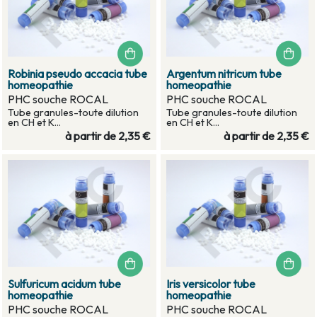
Robinia pseudo accacia tube
Argentum nitricum tube
homeopathie
homeopathie
PHC souche ROCAL
PHC souche ROCAL
Tube granules-toute dilution
Tube granules-toute dilution
en CH et K...
en CH et K...
à partir de
2,35 €
à partir de
2,35 €
Sulfuricum acidum tube
Iris versicolor tube
homeopathie
homeopathie
PHC souche ROCAL
PHC souche ROCAL