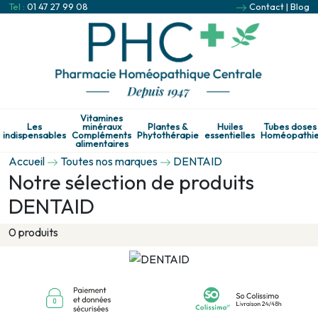
Tel :
01 47 27 99 08
Contact
|
Blog
Vitamines
Les
minéraux
Plantes &
Huiles
Tubes doses
indispensables
Compléments
Phytothérapie
essentielles
Homéopathi
alimentaires
Accueil
Toutes nos marques
DENTAID
Notre sélection de produits
DENTAID
0 produits