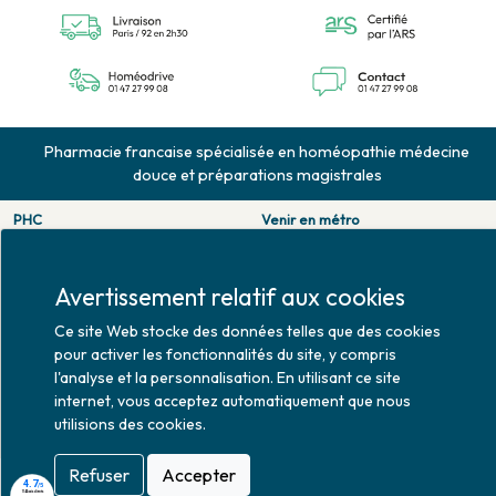
Pharmacie francaise spécialisée en homéopathie médecine
douce et préparations magistrales
PHC
Venir en métro
126 rue de la pompe
Pompe : ligne 9.
75116 PARIS
Trocadero : ligne 6/9.
Tél. 01 47 27 99 08
Victor hugo : ligne 2.
Avertissement relatif aux cookies
Fax. 01 47 55 03 61
Venir en bus
Ce site Web stocke des données telles que des cookies
Horaires d'ouverture
Jean Monet : ligne 52.
pour activer les fonctionnalités du site, y compris
Lundi : 10h30 - 20h00
l'analyse et la personnalisation. En utilisant ce site
Mardi au vendredi : 9h00 -
internet, vous acceptez automatiquement que nous
20h00
utilisions des cookies.
Samedi : 9h30 - 20h00
Refuser
Accepter