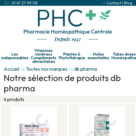
Tel :
01 47 27 99 08
Contact
|
Blog
Vitamines
Les
minéraux
Plantes &
Huiles
Tubes doses
indispensables
Compléments
Phytothérapie
essentielles
Homéopathi
alimentaires
Accueil
Toutes nos marques
db pharma
Notre sélection de produits db
pharma
4 produits