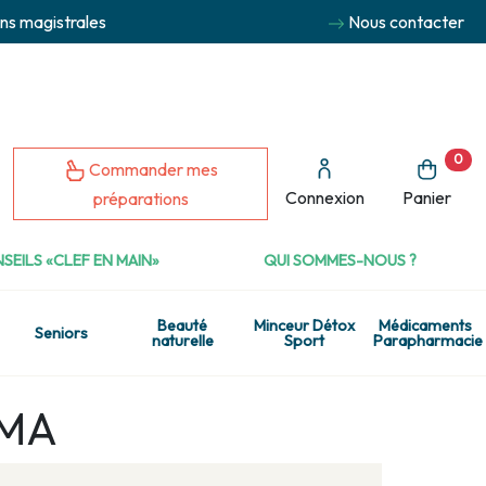
ns magistrales
Nous contacter
0
Commander mes
Connexion
Panier
préparations
SEILS «CLEF EN MAIN»
QUI SOMMES-NOUS ?
Beauté
Minceur Détox
Médicaments
Seniors
naturelle
Sport
Parapharmacie
RMA