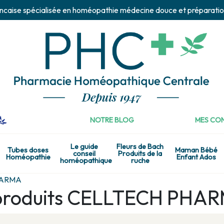
ncaise spécialisée en homéopathie médecine douce et préparatio
NOTRE BLOG
MES CON
Le guide
Fleurs de Bach
Tubes doses
Maman Bébé
conseil
Produits de la
Homéopathie
Enfant Ados
homéopathique
ruche
HARMA
e produits CELLTECH PHA