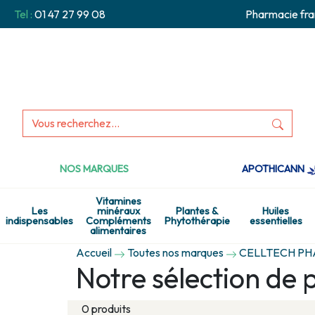
Tel :
01 47 27 99 08
Pharmacie fra
NOS MARQUES
APOTHICANN
Vitamines
Les
minéraux
Plantes &
Huiles
indispensables
Compléments
Phytothérapie
essentielles
alimentaires
Accueil
Toutes nos marques
CELLTECH P
Notre sélection d
0 produits