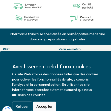
Pharmacie francaise spécialisée en homéopathie médecine
douce et préparations magistrales
PHC
Venir en métro
126 rue de la pompe
Pompe : ligne 9.
75116 PARIS
Trocadero : ligne 6/9.
Tél. 01 47 27 99 08
Victor hugo : ligne 2.
Avertissement relatif aux cookies
Fax. 01 47 55 03 61
Venir en bus
Ce site Web stocke des données telles que des cookies
Horaires d'ouverture
Jean Monet : ligne 52.
pour activer les fonctionnalités du site, y compris
Lundi : 10h30 - 20h00
l'analyse et la personnalisation. En utilisant ce site
Mardi au vendredi : 9h00 -
internet, vous acceptez automatiquement que nous
20h00
utilisions des cookies.
Samedi : 9h30 - 20h00
Refuser
Accepter