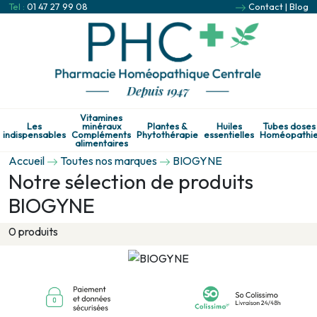
Tel :
01 47 27 99 08
Contact
|
Blog
Vitamines
Les
minéraux
Plantes &
Huiles
Tubes doses
indispensables
Compléments
Phytothérapie
essentielles
Homéopathi
alimentaires
Accueil
Toutes nos marques
BIOGYNE
Notre sélection de produits
BIOGYNE
0 produits