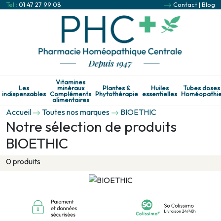
Tel :
01 47 27 99 08
Contact
|
Blog
Vitamines
Les
minéraux
Plantes &
Huiles
Tubes doses
indispensables
Compléments
Phytothérapie
essentielles
Homéopathi
alimentaires
Accueil
Toutes nos marques
BIOETHIC
Notre sélection de produits
BIOETHIC
0 produits