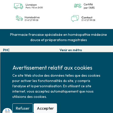
Pharmacie francaise spécialisée en homéopathie médecine
douce et préparations magistrales
PHC
Venir en métro
126 rue de la pompe
Pompe : ligne 9.
75116 PARIS
Trocadero : ligne 6/9.
Tél. 01 47 27 99 08
Victor hugo : ligne 2.
Avertissement relatif aux cookies
Fax. 01 47 55 03 61
Venir en bus
Ce site Web stocke des données telles que des cookies
Horaires d'ouverture
Jean Monet : ligne 52.
pour activer les fonctionnalités du site, y compris
Lundi : 10h30 - 20h00
l'analyse et la personnalisation. En utilisant ce site
Mardi au vendredi : 9h00 -
internet, vous acceptez automatiquement que nous
20h00
utilisions des cookies.
Samedi : 9h30 - 20h00
Refuser
Accepter