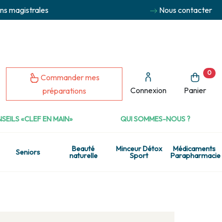
ns magistrales
Nous contacter
0
Commander mes
Connexion
Panier
préparations
SEILS «CLEF EN MAIN»
QUI SOMMES-NOUS ?
Beauté
Minceur Détox
Médicaments
Seniors
naturelle
Sport
Parapharmacie