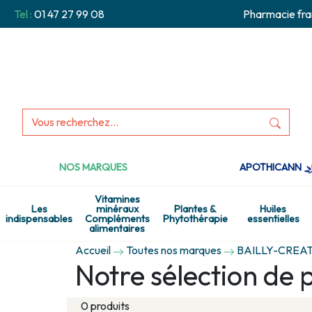
Tel :
01 47 27 99 08
Pharmacie fra
NOS MARQUES
APOTHICANN
Vitamines
Les
minéraux
Plantes &
Huiles
indispensables
Compléments
Phytothérapie
essentielles
alimentaires
Accueil
Toutes nos marques
BAILLY-CREA
Notre sélection de
0 produits