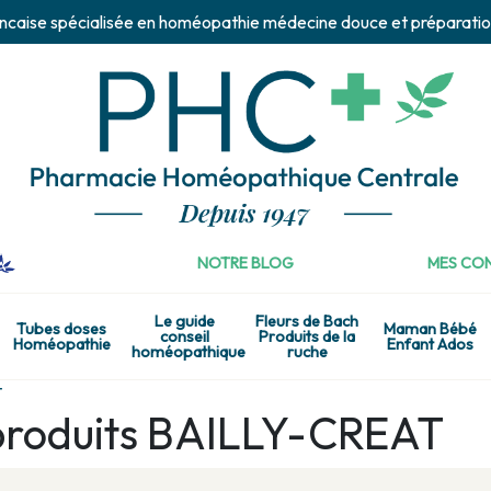
ncaise spécialisée en homéopathie médecine douce et préparatio
NOTRE BLOG
MES CON
Le guide
Fleurs de Bach
Tubes doses
Maman Bébé
conseil
Produits de la
Homéopathie
Enfant Ados
homéopathique
ruche
T
 produits BAILLY-CREAT