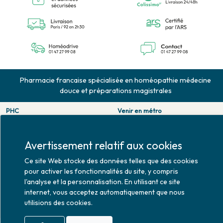
Pharmacie francaise spécialisée en homéopathie médecine
douce et préparations magistrales
PHC
Venir en métro
126 rue de la pompe
Pompe : ligne 9.
75116 PARIS
Trocadero : ligne 6/9.
Tél. 01 47 27 99 08
Victor hugo : ligne 2.
Avertissement relatif aux cookies
Fax. 01 47 55 03 61
Venir en bus
Ce site Web stocke des données telles que des cookies
Horaires d'ouverture
Jean Monet : ligne 52.
pour activer les fonctionnalités du site, y compris
Lundi : 10h30 - 20h00
l'analyse et la personnalisation. En utilisant ce site
Mardi au vendredi : 9h00 -
internet, vous acceptez automatiquement que nous
20h00
utilisions des cookies.
Samedi : 9h30 - 20h00