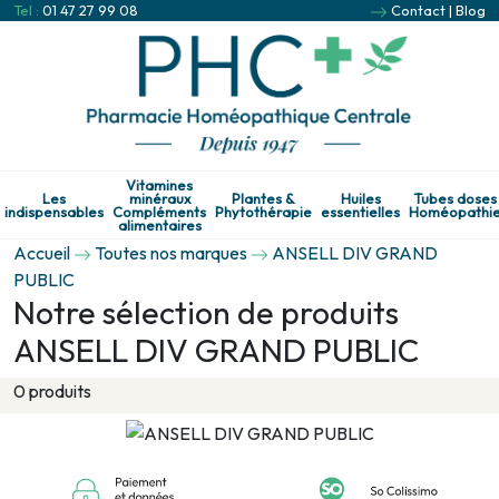
Tel :
01 47 27 99 08
Contact
|
Blog
Vitamines
Les
minéraux
Plantes &
Huiles
Tubes doses
indispensables
Compléments
Phytothérapie
essentielles
Homéopathi
alimentaires
Accueil
Toutes nos marques
ANSELL DIV GRAND
PUBLIC
Notre sélection de produits
ANSELL DIV GRAND PUBLIC
0 produits