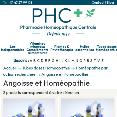
Tel :
01 47 27 99 08
Contact
|
Blog
Vitamines
Les
minéraux
Plantes &
Huiles
Tubes doses
indispensables
Compléments
Phytothérapie
essentielles
Homéopathi
alimentaires
Besoins :
A
B
C
D
E
F
G
H
I
J
K
L
M
N
O
P
R
S
T
V
Z
Accueil
Tubes doses Homéopathie
Homéopathie par
action recherchée
Angoisse et Homéopathie
Angoisse et Homéopathie
3 produits correspondent à votre sélection