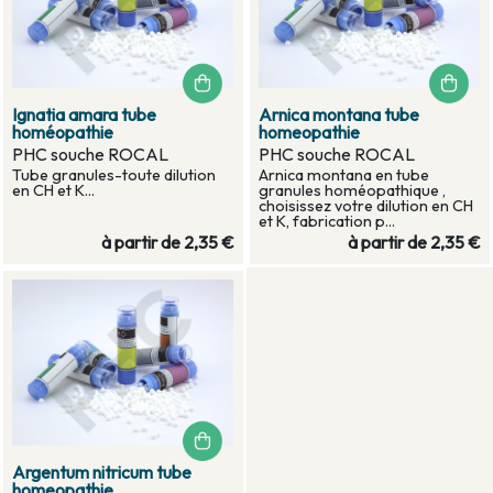
Ignatia amara tube
Arnica montana tube
homéopathie
homeopathie
PHC souche ROCAL
PHC souche ROCAL
Tube granules-toute dilution
Arnica montana en tube
en CH et K...
granules homéopathique ,
choisissez votre dilution en CH
et K, fabrication p...
à partir de
2,35 €
à partir de
2,35 €
Argentum nitricum tube
homeopathie