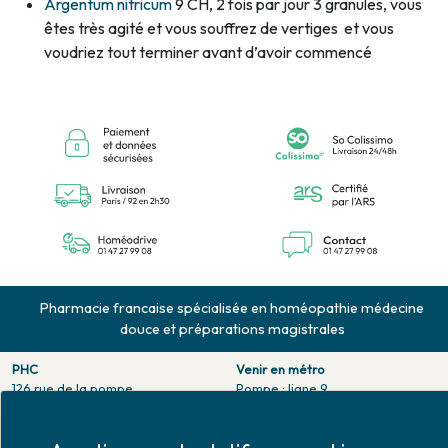
Argentum nitricum
9 CH, 2 fois par jour 3 granules, vous
êtes très agité et vous souffrez de vertiges et vous
voudriez tout terminer avant d’avoir commencé
Pharmacie francaise spécialisée en homéopathie médecine
douce et préparations magistrales
PHC
Venir en métro
126 rue de la pompe
Pompe : ligne 9.
75116 PARIS
Trocadero : ligne 6/9.
Tél. 01 47 27 99 08
Victor hugo : ligne 2.
Fax. 01 47 55 03 61