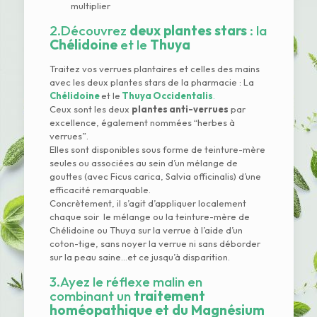
multiplier
2.Découvrez
deux plantes stars
: la
Chélidoine
et le
Thuya
Traitez vos verrues plantaires et celles des mains
avec les deux plantes stars de la pharmacie : La
Chélidoine
et le
Thuya Occidentalis
.
Ceux sont les deux
plantes anti-verrues
par
excellence, également nommées “herbes à
verrues”.
Elles sont disponibles sous forme de teinture-mère
seules ou associées au sein d’un mélange de
gouttes (avec Ficus carica, Salvia officinalis) d’une
efficacité remarquable.
Concrètement, il s’agit d’appliquer localement
chaque soir le mélange ou la teinture-mère de
Chélidoine ou Thuya sur la verrue à l’aide d’un
coton-tige, sans noyer la verrue ni sans déborder
sur la peau saine…et ce jusqu’à disparition.
3.Ayez le réflexe malin en
combinant un
traitement
homéopathique et du Magnésium