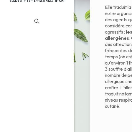
PAROLE DE PHARMACIENS
Elle traduit l
notre organi
des agents qu
considère c
agressifs :
le
allergènes
.
des affections
fréquentes d
temps (on es
qu'environ 1 f
3 souffre d'all
nombre de p
allergiques ne
croître. L'alle
traduit nota
niveau respir
cutané.