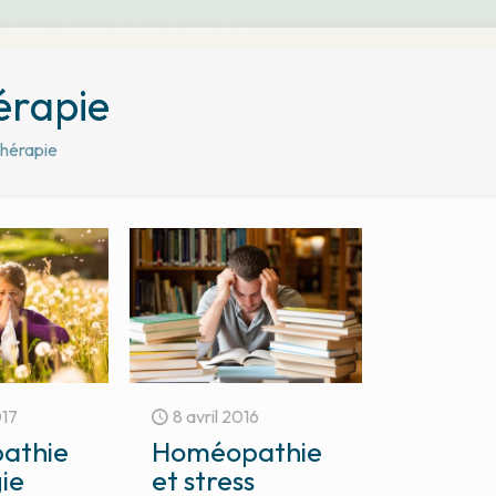
érapie
thérapie
017
8 avril 2016
athie
Homéopathie
gie
et stress