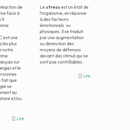
a réaction de
Le
stress
est un état de
sme face à
l’organisme, en réponse
'il
à des facteurs
omme
émotionnels ou
s
physiques. Il se traduit
 C'est une
par une augmentation
 les plus
ou diminution des
e notre
moyens de défenses
time
devant des stimuli qui ne
rançais sur
sont pas contrôlables.
ergie) et le
ersonnes
Lire
 fait que
rgie se
mment au
atoire et/ou
Lire